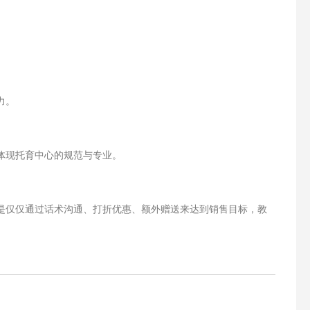
力。
体现托育中心的规范与专业。
是仅仅通过话术沟通、打折优惠、额外赠送来达到销售目标，教