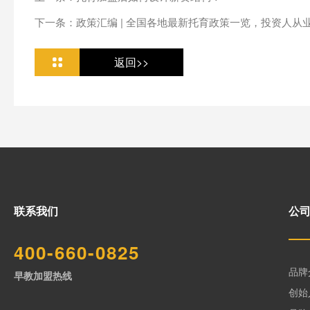
下一条：政策汇编 | 全国各地最新托育政策一览，投资人从
返回>>
联系我们
公
400-660-0825
品牌
早教加盟热线
创始