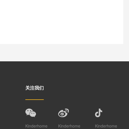
关注我们
Kinderhome
Kinderhome
Kinderhome