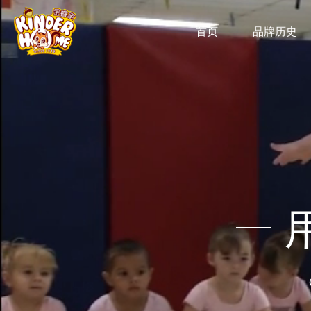
首页
品牌历史