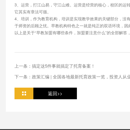
3、运营，打江山易，守江山难。运营是经营的核心，校区的运
它其实有章法可循。
4、培训，作为教育机构，培训是实现教学效果的关键部分，没
于师资的后顾之忧。早教机构特色之一就是纯正的双语环境，因
以上是关于“早教加盟有哪些条件，加盟要注意什么”的全部解答
上一条：搞定这5件事就搞定了托育备案！
下一条：政策汇编 | 全国各地最新托育政策一览，投资人从
返回>>