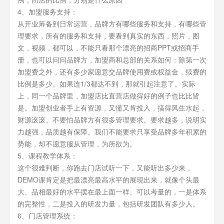
4、加盟服务支持：
从开业筹备到日常运营，品牌方有哪些服务和支持，有哪些管
理要求，所有的服务和支持，要看到真实的东西，照片，图
文，视频，都可以，不能只看那个漂亮的招商PPT或招商手
册，也可以问问品牌方，加盟商和总部的关系如何：除第一次
加盟费之外，还有多少家愿意交品牌使用费或权益金，续费的
比例是多少。如果连1/3都达不到，那就引起注意了。实际
上，同一个品牌里，加盟店比直营店做得好的例子也比比皆
是。加盟创业者手上有资源，又懂又肯投入，搞得风生水起，
财源滚滚。不要怕品牌方有很多管理要求。要求越多，说明实
力越强，品质越有保障。我们不能要求只享受品牌多年积累的
势能，却不愿意服从管理，为所欲为。
5、课程教学体系：
这个很难判断，你跑去门店试听一下，又能听出多少来，
DEMO课肯定是把最漂亮最高水平的展现出来，就像个头最
大、品相最好的水平摆在最上面一样。可以考量的，一是体系
的完整性，二是投入的研发力量，包括研发团队有多少人。
6、门店管理系统：