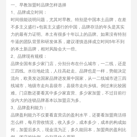
一、早教加盟时品牌怎样选择
1、品牌成立时间：
时间很能说明问题，尤其对早教。特别是中国本土品牌，在差
不多主义盛行+包装主义盛行的中国，品牌存活的年头是其实
力的最有力证明。本土有很多十年以上的品牌。如果没有特别
牛逼的团队背景和研发体系，建议谨慎选择成立时间5年不到
的本土新品牌，相对风险会大一些。
2、品牌现有规模：
品牌全国有多少家门店，分别分布在什么城市，一二线，还是
三四线。水往地处流，人往高处走。品牌也是一样，势能决定
流向，欧美发达国家品牌进发展中国家，从一二线城市进三四
线城市，地级市走向县级市，县级市走向乡镇。倒过来比较困
难。门店数还要看其中多少家直营、多少家加盟，不过目前行
业内大的连锁品牌基本以加盟店为多。
3、品牌盈利能力：
品牌盈利能力不仅要看直营店的盈利水平，还要看加盟商活得
怎么样，每月营收情况，收入多少，成本多少，成本的构成如
何，加盟后多久，现金流为正，多久能回本，加盟商的盈利比
例，闭店的比例，分别是什么原因