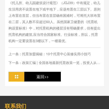
《托儿所、幼儿园建筑设计规范》（JGJ39）中有规定，幼儿
生活用房不设置在地下或半地下，应该布置在三层以下。原则
上布置在首层，但当布置在首层确有困难时，可将托大班布置
在二层，其人数不应超过60人。虽然国家卫健委的《托育机
构设置标准》中，对托育机构的楼层没有明确要求，但有提出
托育机构的建筑,应当符合国家标准、行业标准，所以，托育
机构一定要设置在3楼以下，一楼最优。
上一条：托育加盟揭秘：10个托育中心装修实用小技巧
下一条：政策汇编 | 全国各地最新托育政策一览，投资人从业
人必看
返回>>
联系我们