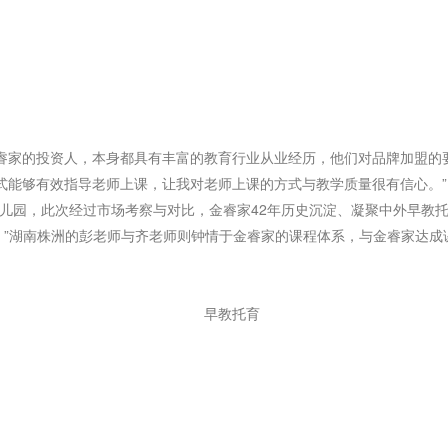
家的投资人，本身都具有丰富的教育行业从业经历，他们对品牌加盟的要
式能够有效指导老师上课，让我对老师上课的方式与教学质量很有信心。”
此次经过市场考察与对比，金睿家42年历史沉淀、凝聚中外早教托育行业专
。”湖南株洲的彭老师与齐老师则钟情于金睿家的课程体系，与金睿家达