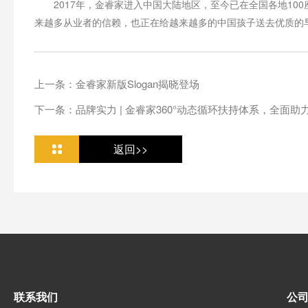
2017年，金睿家进入中国大陆地区，至今已在全国各地100
来越多从业者的信赖，也正在给越来越多的中国孩子送去优质的
上一条：金睿家新版Slogan揭晓登场
下一条：品牌实力 | 金睿家360°动态循环扶持体系，全面
返回>>
联系我们
公