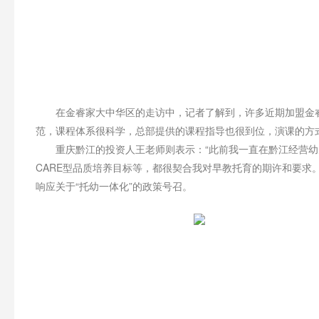
在金睿家大中华区的走访中，记者了解到，许多近期加盟金睿
范，课程体系很科学，总部提供的课程指导也很到位，演课的方
重庆黔江的投资人王老师则表示：“此前我一直在黔江经营幼儿园，
CARE型品质培养目标等，都很契合我对早教托育的期许和要求
响应关于“托幼一体化”的政策号召。