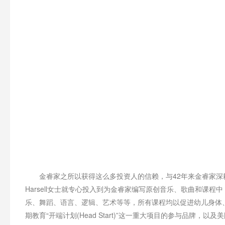
金睿家之所以获得这么多投资人的信赖，与42年来金睿家深耕早教托
Harsell女士就专心投入到为金睿家编写原创音乐、歌曲和课程中，
乐、舞蹈、语言、逻辑、艺术等等，所有课程均以促进幼儿身体、
期教育“开端计划(Head Start)”这一重大项目的参与品牌，以及