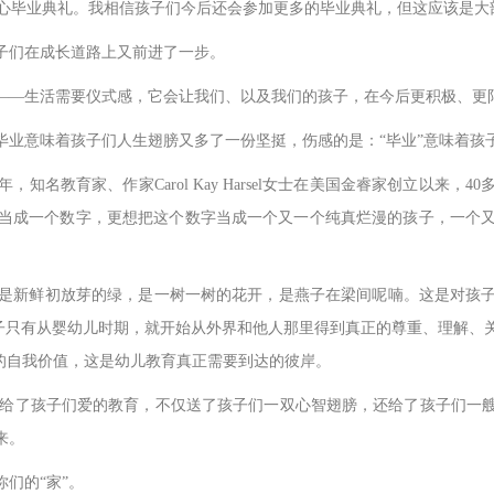
心毕业典礼。我相信孩子们今后还会参加更多的毕业典礼，但这应该是大
子们在成长道路上又前进了一步。
——生活需要仪式感，它会让我们、以及我们的孩子，在今后更积极、更
毕业意味着孩子们人生翅膀又多了一份坚挺，伤感的是：“毕业”意味着孩
知名教育家、作家Carol Kay Harsel女士在美国金睿家创立以来
当成一个数字，更想把这个数字当成一个又一个纯真烂漫的孩子，一个
是新鲜初放芽的绿，是一树一树的花开，是燕子在梁间呢喃。这是对孩
孩子只有从婴幼儿时期，就开始从外界和他人那里得到真正的尊重、理解
的自我价值，这是幼儿教育真正需要到达的彼岸。
给了孩子们爱的教育，不仅送了孩子们一双心智翅膀，还给了孩子们一艘
来。
们的“家”。