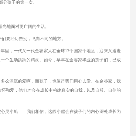
部分孩子的第一次。
阳光地面对更广阔的生活。
子们要经历告别，飞向不同的地方。
，40多年里，一代又一代金睿家人在全球13个国家个地区，迎来又送走
又一个生动跳跃的精灵。如今，早年在金睿家毕业的孩子们，已成
子多么深沉的爱啊，而孩子，也值得我们用心去爱。在金睿家，我
、关怀和爱，他们才会在成长中构建真实的自我，以及自尊、自信的
心灵小船——我们相信，这艘小船会在孩子们的内心深处成长为