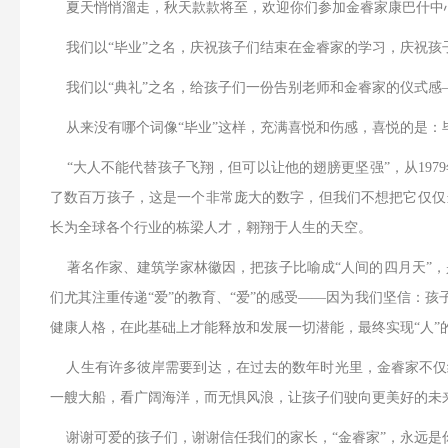
夏天悄悄溜走，秋天款款将至，欢迎你们参加金睿家康巴什中
我们以“毕业”之名，庆祝孩子们结束在金睿家的学习，庆祝孩
我们以“典礼”之名，给孩子们一份告别老师和金睿家的仪式感
从来没有哪个词像“毕业”这样，充满喜悦和伤感，喜悦的是：
“大人不能代替孩子飞翔，但可以让他的翅膀更坚强”，从1979年，
了数百万孩子，这是一个非常庞大的数字，但我们不想把它仅仅
长为全球各个行业的栋梁人才，翱翔于人生的天空。
著名作家、建筑学家林徽因，把孩子比喻成“人间的四月天”，
们尤其注重传递“爱”的教育、“爱”的感受——因为我们坚信：
健康人格，在此基础上才能释放和发展一切潜能，最终实现“人”
人生有许多彼岸需要到达，在过去的数年时光里，金睿家不仅
一艘大船，看广阔海洋，而无惧风浪，让孩子们驶向更美好的未
谢谢可爱的孩子们，谢谢信任我们的家长，“金睿家”，永远是你